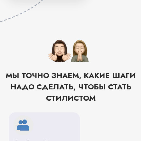
Мы обучили
55 потоков
на курсе «Стилист»
Наша школа —
лидер по количеству
выпусков
практикующих
Наши выпускники
реально
стилистами и
работают
зарабатывают