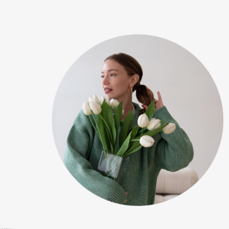
Вебинар + лекции + задания =
бесплатно 🔥