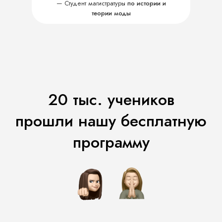
ПРИНЯТЬ УЧАСТИЕ
—
Студент магистратуры
по истории и
теории моды
Регистрируйся на марафон-практикум:
20 тыс. учеников
МАРАФОН-ПРАКТИКУМ
прошли нашу бесплатную
«ГОТОВИМ ГАРДЕРОБ К ВЕСНЕ»
С АНАСТАСИЕЙ ЗАГОРСКОЙ
программу
С 13 ПО 15 МАРТА
Иду на практикум