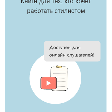
Спикер
Анастасия
Загорская
Стилист, опыт работы - 11 лет
—
Образование:
Венский Университет
(Австрия), London College of Fashion
—
Второе высшее образование:
психолог
—
Дополнительное образование:
методолог
обучающих программ и тренингов
на
—
Соавтор самого эффективного курса
рынке в сфере стиля
—
Автор внедрения психологических