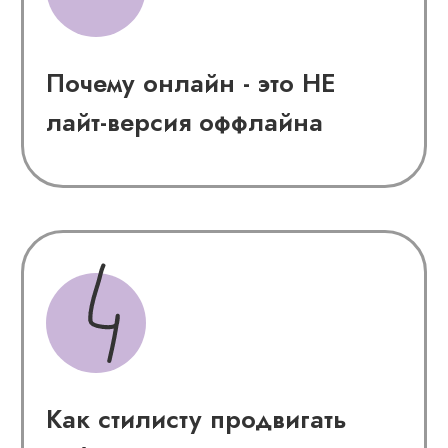
Ваши 3 новогодних
к вебинару
подарка
Забирайте после
регистрации!