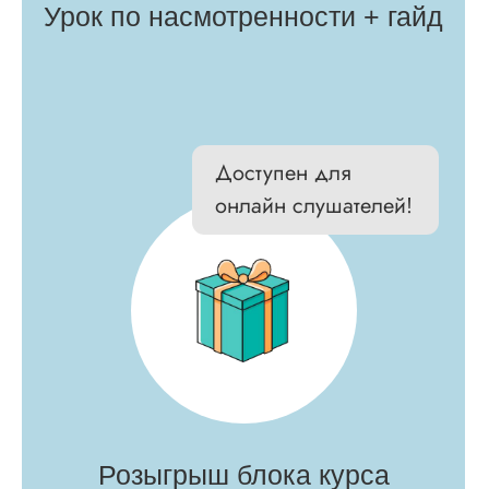
в работу стилиста
техник
20 тыс. учеников
прошли нашу
бесплатную
программу