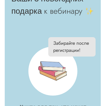
онлайн слушателей!
Розыгрыш блока курса
«Стилист»