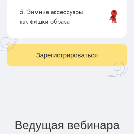
—
Образование:
Istituto Marangoni (Милан)
у специалистов компаний
Tom Ford,
.
Salvatore Ferragamo, Chanel
—
Высшее образование:
.
имиджеолог
—
Второе высшее образование:
.
психолог
—
Соавтор самого эффективного курса
стилистов на рынке.
в сфере
—
Создатель онлайн-формата
стиля.
20 тыс. учеников
нашу
прошли
бесплатную