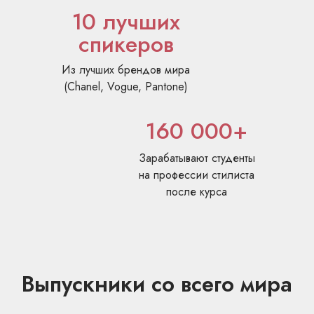
10 лучших
Отбила все
вложенные деньги
спикеров
Ирина Лян
Окупила курс за 15 минут
до защиты диплома
Из лучших брендов мира
(Chanel, Vogue, Pantone)
160 000+
Зарабатывают студенты
на профессии стилиста
Выбери свой
курс
после курса
СТИЛИСТ-
ИМИДЖМЕЙКЕР
69 поток сентябрь