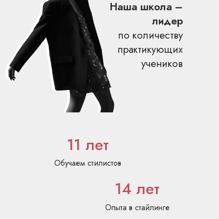
Наша школа –
лидер
по количеству
Выпускники со всего мира
практикующих
учеников
реально работают стилистами,
зарабатывают
уже во время
обучения и
окупают
его
11 лет
Обучаем стилистов
14 лет
Опыта в стайлинге
Оксана
Синельникова