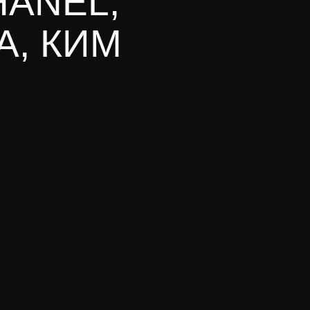
HANEL,
А, КИМ