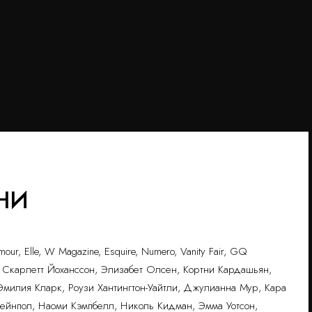
НИ
our, Elle, W Magazine, Esquire, Numero, Vanity Fair, GQ
 Скарлетт Йоханссон, Элизабет Олсен, Кортни Кардашьян,
Эмилия Кларк, Роузи Хантингтон-Уайтли, Джулианна Мур, Кара
ейнпол, Наоми Кэмпбелл, Николь Кидман, Эмма Уотсон,