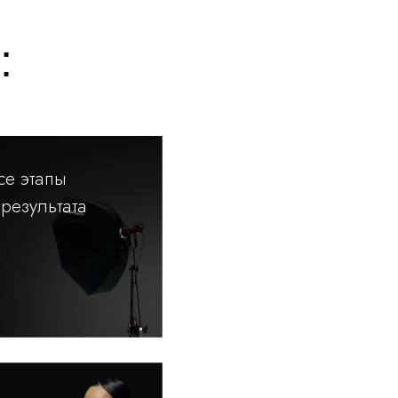
:
се этапы
результата