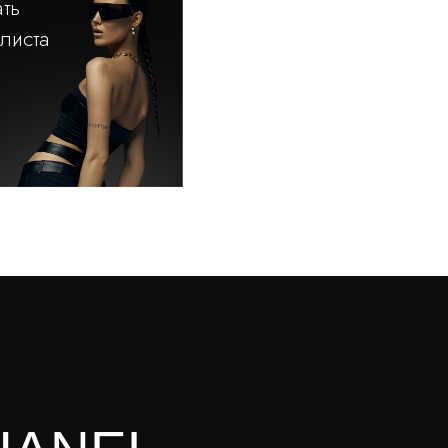
ть
илиста