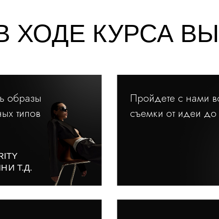
В ХОДЕ КУРСА ВЫ
ть образы
Пройдете с нами в
ых типов
съемки от идеи до 
RITY
ЙН
И Т.Д.