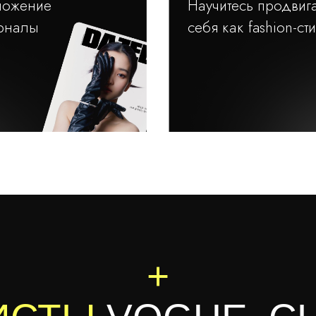
ложение
Научитесь продвига
урналы
себя как fashion-ст
+