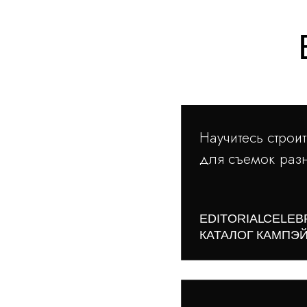
Научитесь строи
для съемок разн
EDITORIAL
CELEB
КАТАЛОГ
КАМПЭ