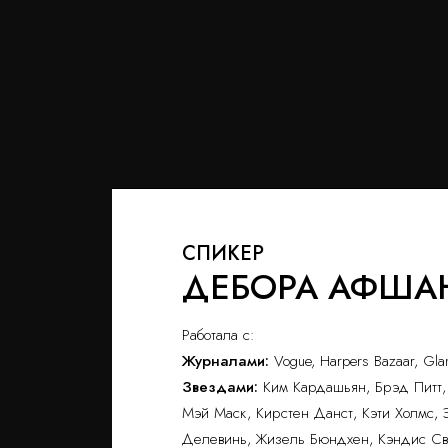
СПИКЕР
ДЕБОРА АФША
Работала с:
Журналами:
Vogue, Harpers Bazaar, Glam
Звездами:
Ким Кардашьян, Брэд Питт,
Мэй Маск, Кирстен Данст, Кэти Холмс, 
Делевинь, Жизель Бюндхен, Кэндис Св