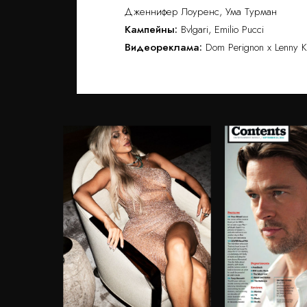
Дженнифер Лоуренс, Ума Турман
Кампейны:
Bvlgari, Emilio Pucci
Видеореклама:
Dom Perignon x Lenny Kr