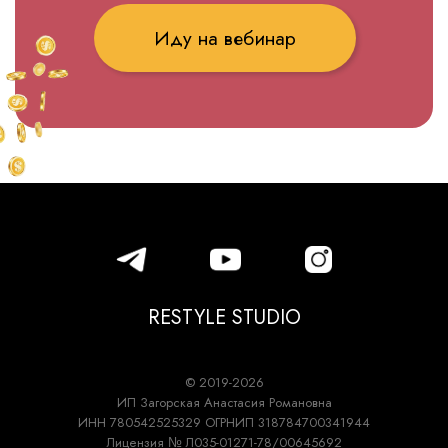
RESTYLE STUDIO
© 2019-2026
ИП Загорская Анастасия Романовна
ИНН 780542525329 ОГРНИП 318784700341944
Лицензия № Л035-01271-78/00645692