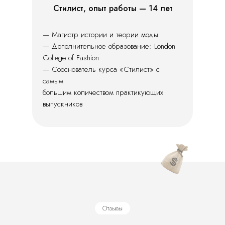
Стилист, опыт работы — 14 лет
— Магистр истории и теории моды
— Дополнительное образование: London
College of Fashion
— Сооснователь курса «Стилист» с
самым
большим количеством практикующих
РЕГИСТРИРУЙСЯ НА
выпускников
БЕСПЛАТНЫЙ ВЕБИНАР:
СЕКРЕТЫ
БЮДЖЕТНОГО
ГАРДЕРОБА
Принципы разумного гардероба +
Бюджетные хитрости стилистов