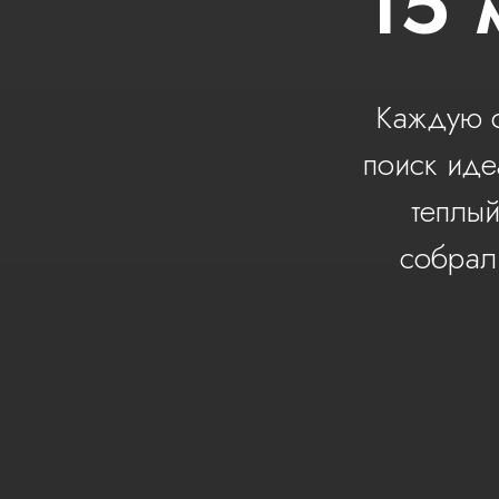
15 
Каждую о
поиск иде
теплый
собрал