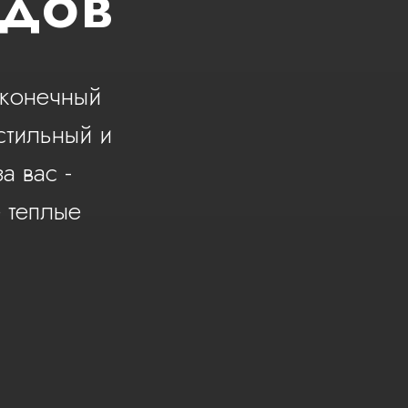
ндов
сконечный
стильный и
а вас -
 теплые