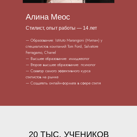
Алина Меоc
Стилист, опыт работы — 14 лет
— Образование: Istituto Marangoni (Милан) у
Пройти мини-курс →
специалистов компаний Tom Ford, Salvatore
Ferragamo, Chanel
— Высшее образование: имиджеолог
— Второе высшее образование: психолог
— Соавтор самого эффективного курса
стилистов на рынке
— Создатель онлайн-формата в сфере стиля
20 ТЫС. УЧЕНИКОВ