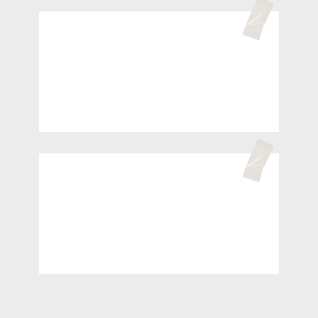
/ Урок 04
Первые шаги: как начать
карьеру стилиста
/ Урок 05
Как стать успешным стилистом. Истории
успеха и вдохновение