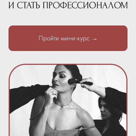
Алина Меос @restyle_studio