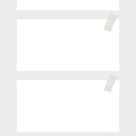
/ Урок 02
Какие навыки нужны стилисту и
как их развивать
/ Урок 03
Основы создания образов: знания,
необходимые стилисту для работы