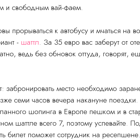
м и свободным вай-фаем.
овы прорываться к автобусу и мчаться на в
иант -
шаттл
. За 35 евро вас заберут от оте
тно, ведь без обновок оттуда, говорят, ещ
: забронировать место необходимо заране
озже семи часов вечера накануне поездки.
ланного шопинга в Европе пешком и в ста
ном шаттле всего 7, поэтому успевайте. По
ть билет поможет сотрудник на ресепшене