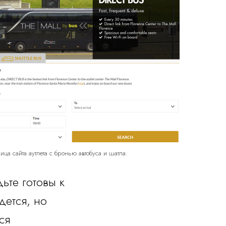
ица сайта аутлета с бронью автобуса и шатла.
ьте готовы к
дется, но
ся