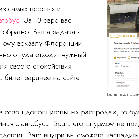
из самых простых и
втобус
. За 13 евро вас
и обратно. Ваша задача -
вному вокзалу Флоренции,
нно оттуда отходит нужный
ля своего спокойствия
ь билет заранее на сайте
Так выглядит стран
в сезон дополнительных распродаж, то буд
ная с автобуса. Брать его штурмом не при
едстоит. Зато внутри вы сможете насладить