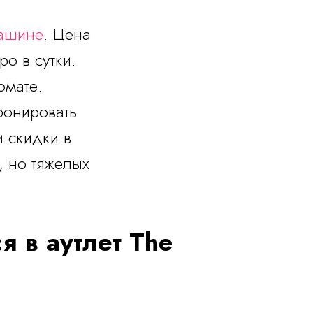
ашине
. Цена
о в сутки.
омате.
ронировать
и скидки в
, но тяжелых
я в аутлет The