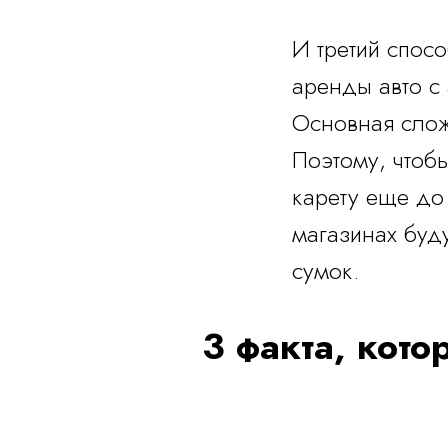
И третий спосо
аренды авто с 
Основная слож
Поэтому, чтоб
карету еще до 
магазинах буду
сумок.
3 факта, кото