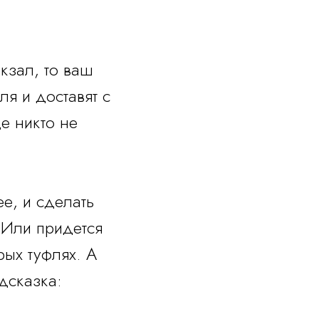
окзал, то ваш
ля и доставят с
е никто не
е, и сделать
 Или придется
рых туфлях. А
дсказка:
.